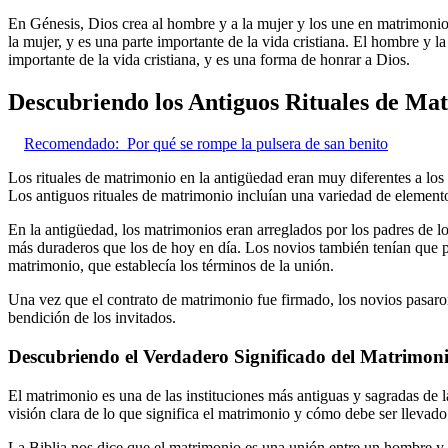
En Génesis, Dios crea al hombre y a la mujer y los une en matrimoni
la mujer, y es una parte importante de la vida cristiana. El hombre y
importante de la vida cristiana, y es una forma de honrar a Dios.
Descubriendo los Antiguos Rituales de M
Recomendado:
Por qué se rompe la pulsera de san benito
Los rituales de matrimonio en la antigüedad eran muy diferentes a los
Los antiguos rituales de matrimonio incluían una variedad de elementos
En la antigüedad, los matrimonios eran arreglados por los padres de l
más duraderos que los de hoy en día. Los novios también tenían que p
matrimonio, que establecía los términos de la unión.
Una vez que el contrato de matrimonio fue firmado, los novios pasaron
bendición de los invitados.
Descubriendo el Verdadero Significado del Matrimoni
El matrimonio es una de las instituciones más antiguas y sagradas de
visión clara de lo que significa el matrimonio y cómo debe ser llevado
La Biblia nos dice que el matrimonio es una unión entre un hombre y