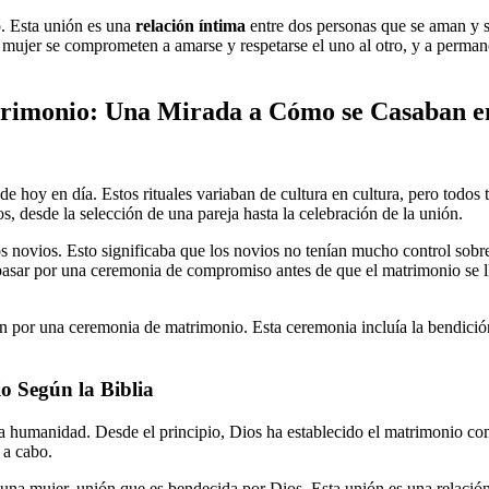
o. Esta unión es una
relación íntima
entre dos personas que se aman y s
 la mujer se comprometen a amarse y respetarse el uno al otro, y a perma
atrimonio: Una Mirada a Cómo se Casaban e
 de hoy en día. Estos rituales variaban de cultura en cultura, pero tod
, desde la selección de una pareja hasta la celebración de la unión.
os novios. Esto significaba que los novios no tenían mucho control sobr
asar por una ceremonia de compromiso antes de que el matrimonio se lle
 por una ceremonia de matrimonio. Esta ceremonia incluía la bendición 
o Según la Biblia
 la humanidad. Desde el principio, Dios ha establecido el matrimonio c
 a cabo.
 una mujer, unión que es bendecida por Dios. Esta unión es una relació