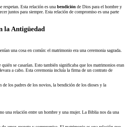
e respetan. Esta relación es una
bendición
de Dios para el hombre y
necer juntos para siempre. Esta relación de compromiso es una parte
n la Antigüedad
os tenían una cosa en común: el matrimonio era una ceremonia sagrada.
e quién se casarían. Esto también significaba que los matrimonios eran
vara a cabo. Esta ceremonia incluía la firma de un contrato de
de los padres de los novios, la bendición de los dioses y la
omo una relación entre un hombre y una mujer. La Biblia nos da una
n de amor, respeto y compromiso. El matrimonio es una relación que