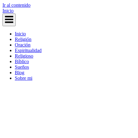
Ir al contenido
Inicio
Inicio
Religión
Oración
Espiritualidad
Religioso
Bíblico
Sueños
Blog
Sobre mi