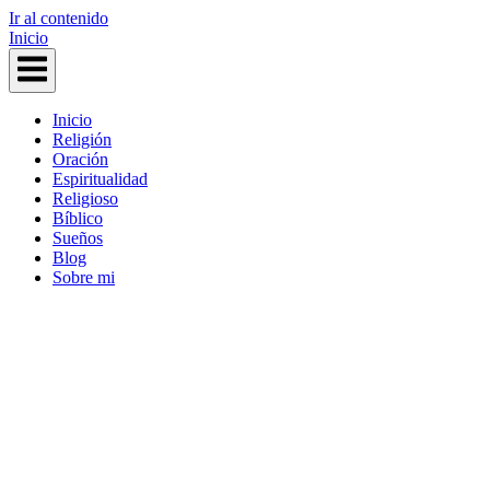
Ir al contenido
Inicio
Inicio
Religión
Oración
Espiritualidad
Religioso
Bíblico
Sueños
Blog
Sobre mi