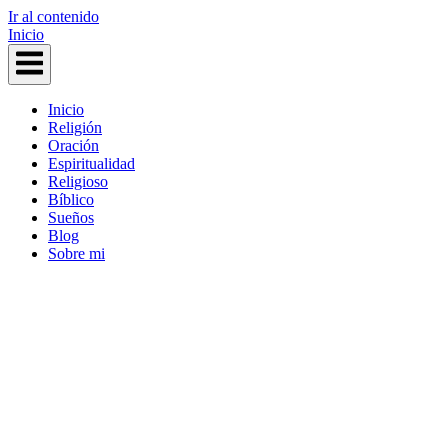
Ir al contenido
Inicio
Inicio
Religión
Oración
Espiritualidad
Religioso
Bíblico
Sueños
Blog
Sobre mi