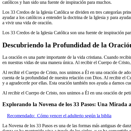
católicos y han sido una fuente de inspiración para muchos.
Los 33 Credos de la Iglesia Católica se dividen en tres categorías princ
ayudar a los católicos a entender la doctrina de la Iglesia y para ayud
a vivir una vida de oración.
Los 33 Credos de la Iglesia Católica son una fuente de inspiración pa
Descubriendo la Profundidad de la Oración
La oración es una parte importante de la vida cristiana. Cuando recib
en nuestras vidas de una manera única. Al recibir el Cuerpo de Crist
Al recibir el Cuerpo de Cristo, nos unimos a Él en una oración de ado
cuenta de la profundidad de nuestra relación con Dios. Al recibir el 
y a agradecerle por ellas. Esta oración también nos ayuda a darnos cu
Al recibir el Cuerpo de Cristo, nos unimos a Él en una oración de peti
Explorando la Novena de los 33 Pasos: Una Mirada a 
Recomendado:
Cómo vencer el adulterio según la biblia
La Novena de los 33 Pasos es una de las formas más antiguas de danza
danza se ha mantenido viva a través de los siglos, y se ha convertido