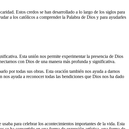
 caridad. Estos credos se han desarrollado a lo largo de los siglos para
 ayudar a los católicos a comprender la Palabra de Dios y para ayudarles
nificativa. Esta unión nos permite experimentar la presencia de Dios
onectarnos con Dios de una manera más profunda y significativa.
barlo por todas sus obras. Esta oración también nos ayuda a darnos
ión nos ayuda a reconocer todas las bendiciones que Dios nos ha dado
usaba para celebrar los acontecimientos importantes de la vida. Esta
sos se ha convertido en una forma de expresión artística, una forma de