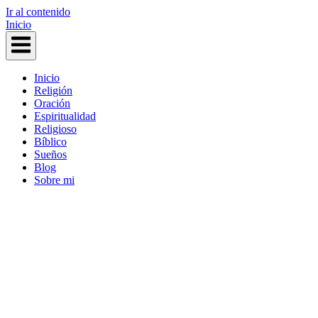
Ir al contenido
Inicio
Inicio
Religión
Oración
Espiritualidad
Religioso
Bíblico
Sueños
Blog
Sobre mi