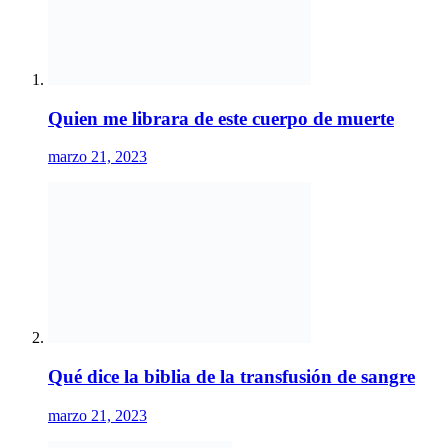
marzo 21, 2023
Oración a la virgen de la merced
marzo 21, 2023
Deja una respuesta
Tu dirección de correo electrónico no será publicada.
Los campos obli
Comentario
*
Nombre
*
Correo electrónico
*