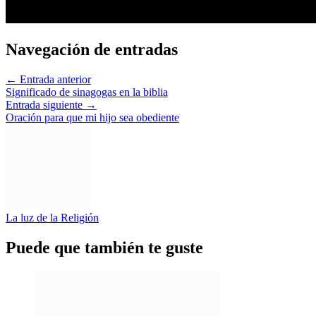
Navegación de entradas
←
Entrada anterior
Significado de sinagogas en la biblia
Entrada siguiente
→
Oración para que mi hijo sea obediente
La luz de la Religión
Puede que también te guste
Quien me librara de este cuerpo de muerte
marzo 21, 2023
Qué dice la biblia de la transfusión de sangre